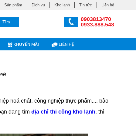
Sản phẩm
Dịch vụ
Kho lạnh
Tin tức
Liên hệ
0903813470
Tìm
0933.888.548
.
KHUYẾN MÃI
LIÊN HỆ
nhé!
iệp hoá chất, công nghiệp thực phẩm,... bảo
 bạn đang tìm
địa chỉ thi công kho lạnh
, thì