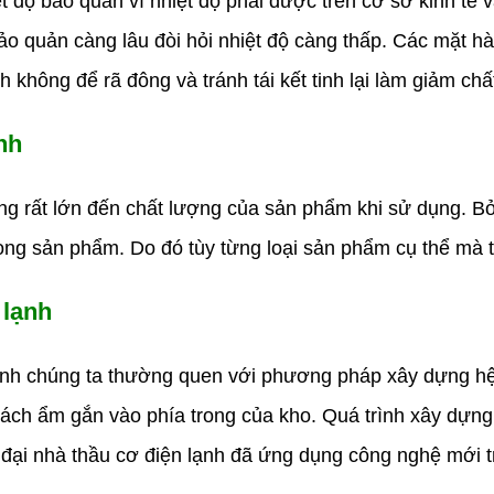
 độ bảo quản vì nhiệt độ phải được trên cơ sở kinh tế v
ảo quản càng lâu đòi hỏi nhiệt độ càng thấp. Các mặt hà
 không để rã đông và tránh tái kết tinh lại làm giảm ch
nh
rất lớn đến chất lượng của sản phẩm khi sử dụng. Bởi
rong sản phẩm. Do đó tùy từng loại sản phẩm cụ thể mà
 lạnh
h chúng ta thường quen với phương pháp xây dựng hệ t
 cách ẩm gắn vào phía trong của kho. Quá trình xây dựng
n đại nhà thầu cơ điện lạnh đã ứng dụng công nghệ mới t