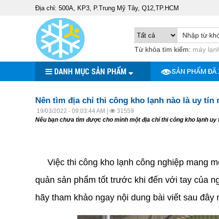
Địa chỉ: 500A, KP3, P.Trung Mỹ Tây, Q12,TP.HCM
Từ khóa tìm kiếm:
máy lạnh
DANH MỤC SẢN PHẨM
SẢN PHẨM ĐÃ
Nên tìm địa chỉ thi công kho lạnh nào là uy tín
19/03/2022 - 09:03:44 AM |
31559
Nếu bạn chưa tìm được cho mình một địa chỉ thi công kho lạnh uy 
địa chỉ thi công kho lạnh
Việc thi công kho lạnh công nghiệp mang một 
quản sản phẩm tốt trước khi đến với tay của n
hãy tham khảo ngay nội dung bài viết sau đây 