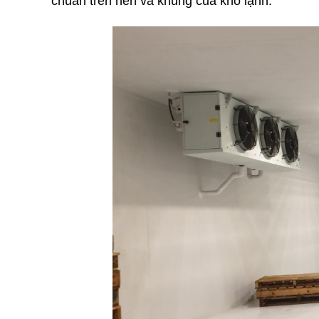
chuẩn trên nền và khung của kho lạnh.