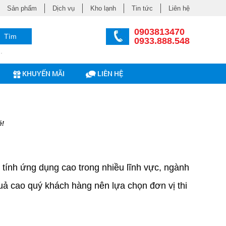
Sản phẩm
Dịch vụ
Kho lạnh
Tin tức
Liên hệ
0903813470
Tìm
0933.888.548
.
KHUYẾN MÃI
LIÊN HỆ
é!
tính ứng dụng cao trong nhiều lĩnh vực, ngành
uả cao quý khách hàng nên lựa chọn đơn vị thi