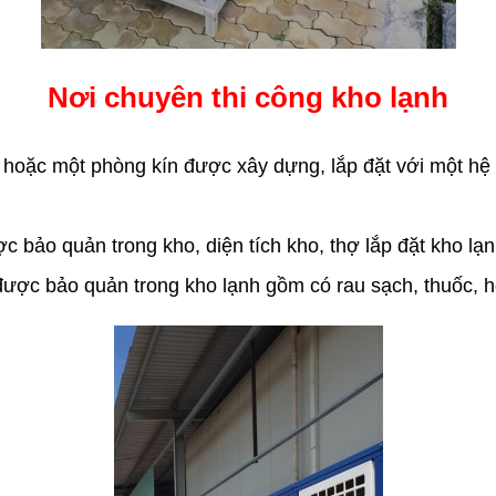
Nơi chuyên thi công kho lạnh
oặc một phòng kín được xây dựng, lắp đặt với một hệ 
bảo quản trong kho, diện tích kho, thợ lắp đặt kho lạnh
c bảo quản trong kho lạnh gồm có rau sạch, thuốc, hoa q