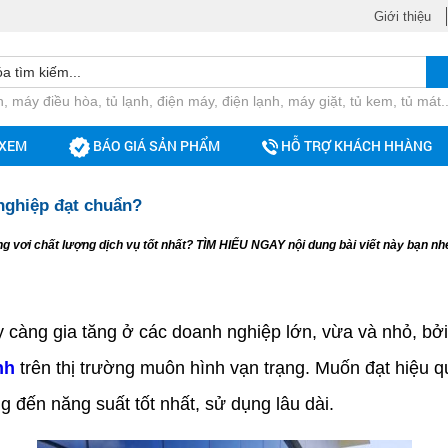
Giới thiệu
, máy điều hòa, tủ lạnh, điện máy, điện lạnh, máy giặt, tủ kem, tủ mát..
 XEM
BÁO GIÁ SẢN PHẨM
HỖ TRỢ KHÁCH HHÀNG
nghiệp đạt chuẩn?
óng vơi chất lượng dịch vụ tốt nhất? TÌM HIỂU NGAY nội dung bài viết này bạn nh
àng gia tăng ở các doanh nghiệp lớn, vừa và nhỏ, bởi 
nh
trên thị trường muôn hình vạn trạng. Muốn đạt hiệu q
 đến năng suất tốt nhất, sử dụng lâu dài.