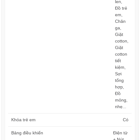
len,
Đồ trẻ
em,
Chăn
ga,
Giặt
cotton,
Giặt
cotton
tiết
kiệm,
Sợi
tổng
hợp,
Đồ
mỏng,
nhẹ...
Khóa trẻ em
Có
Bảng điều khiển
Điện tử
+ Nút