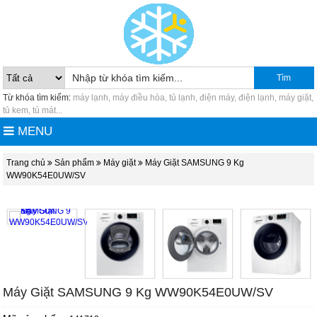
Tìm
Từ khóa tìm kiếm:
máy lạnh, máy điều hòa, tủ lạnh, điện máy, điện lạnh, máy giặt,
tủ kem, tủ mát...
MENU
Trang chủ
Sản phẩm
Máy giặt
Máy Giặt SAMSUNG 9 Kg
WW90K54E0UW/SV
Máy Giặt SAMSUNG 9 Kg WW90K54E0UW/SV