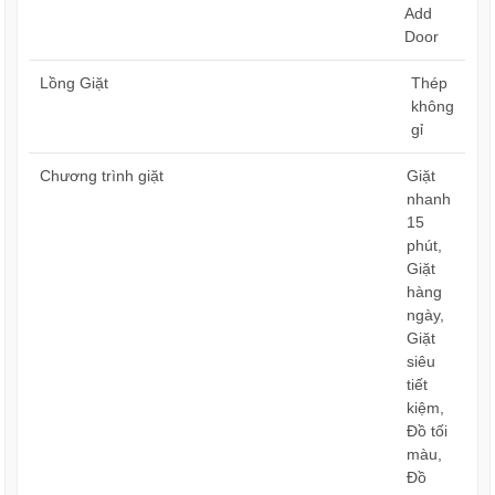
Add
Door
Lồng Giặt
Thép
không
gỉ
Chương trình giặt
Giặt
nhanh
15
phút,
Giặt
hàng
ngày,
Giặt
siêu
tiết
kiệm,
Đồ tối
màu,
Đồ