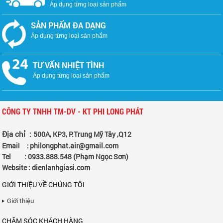
Máy Giặt SAMSUNG 9.0 KG
WW90J54E0BW/SV
Bảo hành: 1 năm
11.490.000đ
UY TÍN HÀNG ĐẦU
Áp dụng từng loại sản phẩm
UY TÍN HÀNG ĐẦU
Áp dụng từng loại sản phẩm
SẢN PHẨM ĐA DẠNG
Áp dụng từng loại sản phẩm