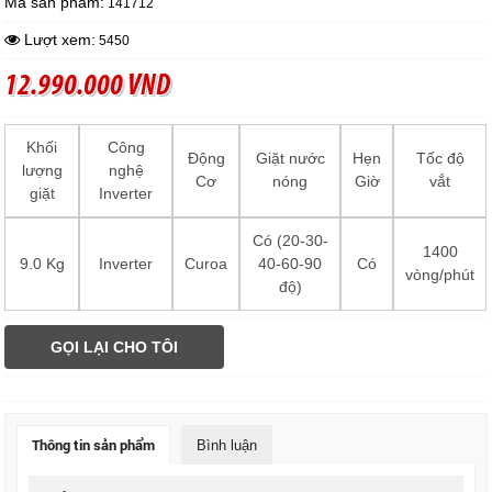
Mã sản phẩm:
141712
Lượt xem:
5450
12.990.000 VND
Khối
Công
Động
Giặt nước
Hẹn
Tốc độ
lượng
nghệ
Cơ
nóng
Giờ
vắt
giặt
Inverter
Có (20-30-
1400
9.0 Kg
Inverter
Curoa
40-60-90
Có
vòng/phút
độ)
GỌI LẠI CHO TÔI
Thông tin sản phẩm
Bình luận