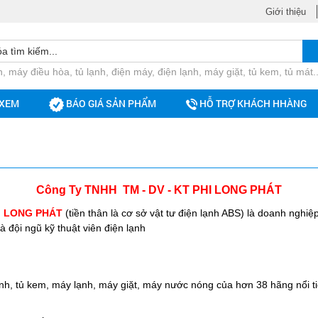
Giới thiệu
, máy điều hòa, tủ lạnh, điện máy, điện lạnh, máy giặt, tủ kem, tủ mát..
 XEM
BÁO GIÁ SẢN PHẨM
HỖ TRỢ KHÁCH HHÀNG
Công Ty TNHH TM - DV - KT
PHI LONG PHÁT
I LONG PHÁT
(tiền thân là cơ sở vật tư điện lạnh ABS) là doanh nghiệ
 đội ngũ kỹ thuật viên điện lạnh
ạnh, tủ kem, máy lạnh, máy giặt, máy nước nóng của hơn 38 hãng nổi t