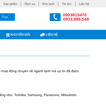
Sản phẩm
Dịch vụ
Kho lạnh
Tin tức
Liên hệ
0903813470
Tìm
0933.888.548
.
KHUYẾN MÃI
LIÊN HỆ
p
hoạt động chuyên về ngành lạnh mà uy tín đã được
iếng như: Toshiba, Samsung, Panasonic, Mitsubishi.
tấm shera