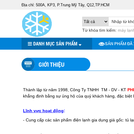
Địa chỉ: 500A, KP3, P.Trung Mỹ Tây, Q12,TP.HCM
Từ khóa tìm kiếm:
máy lạnh
DANH MỤC SẢN PHẨM
SẢN PHẨM ĐÃ
GIỚI THIỆU
Thành lập từ năm 1998, Công Ty TNHH TM - DV - KT
PH
khẳng định bằng sự ủng hộ của quý khách hàng, đặc biệt là
Lĩnh vực hoạt động
:
- Cung cấp các sản phẩm điện lạnh gia dụng giá gốc: tủ l
board