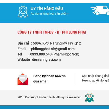
UY TÍN HÀNG ĐẦU
Áp dụng từng loại sản phẩm
CÔNG TY TNHH TM-DV - KT PHI LONG PHÁT
Địa chỉ :
500A, KP3, P.Trung Mỹ Tây ,Q12
Emai
philongphat.air@gmail.com
l :
Tel :
0
933.888.548
(Phạm Ngọc Sơn)
Website :
dienlanhgiasi.com
Cập nhật thông tin
Đăng ký nhận bản tin
Hưởng quyền lợi giả
qua email
2018 Copyright © dien lanh. All rights reserved.