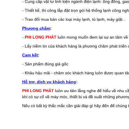
- Cung cấp vật tư linh kiện ngành điện lạnh: ống đồng, gas, 
- Thiết kế, thi công lắp đặt trọn gói hệ thống lạnh công n
- Trao đổi mua bán các loại máy lạnh, tủ lạnh, máy giặt...
Phương châm
:
-
PHI LONG PHÁT
luôn mong muốn đem lại sự an tâm về
- Lấy niềm tin của khách hàng là phương châm phát triển 
Cam kết
:
- Sản phẩm đúng giá gốc
- Khâu hậu mãi - chăm sóc khách hàng luôn được quan t
Hỗ trợ, dịch vụ khách hàng
:
PHI LONG PHÁT
luôn ưu tiên lắng nghe để hiểu về nhu 
khi có sự cố về máy móc, thiết bị và đề xuất những phương
Nếu có bất kỳ thắc mắc cần giải đáp gì hãy đến để chúng tô